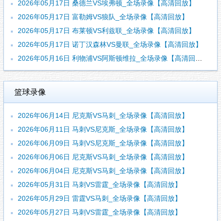
2026年05月17日 桑德兰VS埃弗顿_全场录像【高清回放】
2026年05月17日 富勒姆VS狼队_全场录像【高清回放】
2026年05月17日 布莱顿VS利兹联_全场录像【高清回放】
2026年05月17日 诺丁汉森林VS曼联_全场录像【高清回放】
2026年05月16日 利物浦VS阿斯顿维拉_全场录像【高清回放】
篮球录像
2026年06月14日 尼克斯VS马刺_全场录像【高清回放】
2026年06月11日 马刺VS尼克斯_全场录像【高清回放】
2026年06月09日 马刺VS尼克斯_全场录像【高清回放】
2026年06月06日 尼克斯VS马刺_全场录像【高清回放】
2026年06月04日 尼克斯VS马刺_全场录像【高清回放】
2026年05月31日 马刺VS雷霆_全场录像【高清回放】
2026年05月29日 雷霆VS马刺_全场录像【高清回放】
2026年05月27日 马刺VS雷霆_全场录像【高清回放】