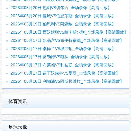
2026年05月20日 热刺VS切尔西_全场录像【高清回放】
2026年05月20日 曼城VS伯恩茅斯_全场录像【高清回放】
2026年05月19日 伯恩利VS阿森纳_全场录像【高清回放】
2026年05月18日 西汉姆联VS纽卡斯尔联_全场录像【高清回放】
2026年05月17日 水晶宫VS布伦特福德_全场录像【高清回放】
2026年05月17日 桑德兰VS埃弗顿_全场录像【高清回放】
2026年05月17日 富勒姆VS狼队_全场录像【高清回放】
2026年05月17日 布莱顿VS利兹联_全场录像【高清回放】
2026年05月17日 诺丁汉森林VS曼联_全场录像【高清回放】
2026年05月16日 利物浦VS阿斯顿维拉_全场录像【高清回放】
体育资讯
足球录像