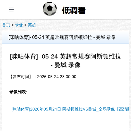
展开菜单
首页
>
录像
>
英超
[咪咕体育]- 05-24 英超常规赛阿斯顿维拉 - 曼城 录像
[咪咕体育]- 05-24 英超常规赛阿斯顿维拉
- 曼城 录像
【发布时间】：2026-05-24 23:00:00
录像列表:
[咪咕体育]2026年05月24日 阿斯顿维拉VS曼城_全场录像【高清