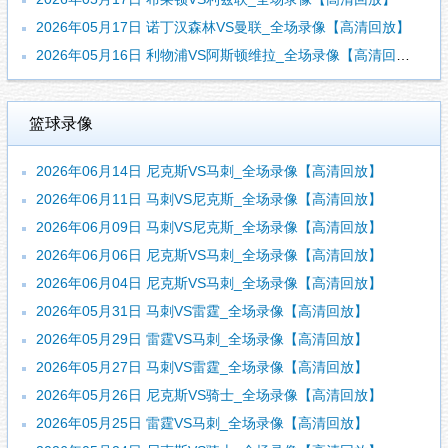
2026年05月17日 诺丁汉森林VS曼联_全场录像【高清回放】
2026年05月16日 利物浦VS阿斯顿维拉_全场录像【高清回放】
篮球录像
2026年06月14日 尼克斯VS马刺_全场录像【高清回放】
2026年06月11日 马刺VS尼克斯_全场录像【高清回放】
2026年06月09日 马刺VS尼克斯_全场录像【高清回放】
2026年06月06日 尼克斯VS马刺_全场录像【高清回放】
2026年06月04日 尼克斯VS马刺_全场录像【高清回放】
2026年05月31日 马刺VS雷霆_全场录像【高清回放】
2026年05月29日 雷霆VS马刺_全场录像【高清回放】
2026年05月27日 马刺VS雷霆_全场录像【高清回放】
2026年05月26日 尼克斯VS骑士_全场录像【高清回放】
2026年05月25日 雷霆VS马刺_全场录像【高清回放】