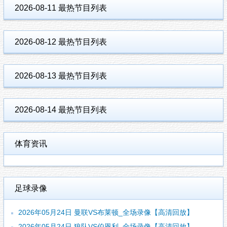
2026-08-11 最热节目列表
2026-08-12 最热节目列表
2026-08-13 最热节目列表
2026-08-14 最热节目列表
体育资讯
足球录像
2026年05月24日 曼联VS布莱顿_全场录像【高清回放】
2026年05月24日 狼队VS伯恩利_全场录像【高清回放】