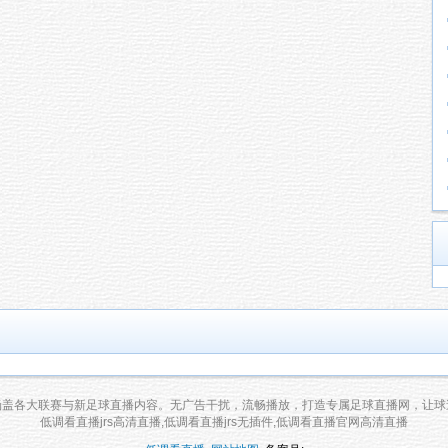
涵盖各大联赛与新足球直播内容。无广告干扰，流畅播放，打造专属足球直播网，让球
低调看直播jrs高清直播,低调看直播jrs无插件,低调看直播官网高清直播