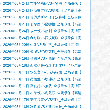
2026年05月24日 布伦特福德VS利物浦_全场录像【高清回放】
2026年05月24日 阿斯顿维拉VS曼城_全场录像【高清回放】
2026年05月24日 伯恩茅斯VS诺丁汉森林_全场录像【高清回放】
2026年05月24日 切尔西VS桑德兰_全场录像【高清回放】
2026年05月24日 埃弗顿VS热刺_全场录像【高清回放】
2026年05月24日 利兹联VS西汉姆联_全场录像【高清回放】
2026年05月20日 热刺VS切尔西_全场录像【高清回放】
2026年05月20日 曼城VS伯恩茅斯_全场录像【高清回放】
2026年05月19日 伯恩利VS阿森纳_全场录像【高清回放】
2026年05月18日 西汉姆联VS纽卡斯尔联_全场录像【高清回放】
2026年05月17日 水晶宫VS布伦特福德_全场录像【高清回放】
2026年05月17日 桑德兰VS埃弗顿_全场录像【高清回放】
2026年05月17日 富勒姆VS狼队_全场录像【高清回放】
2026年05月17日 布莱顿VS利兹联_全场录像【高清回放】
2026年05月17日 诺丁汉森林VS曼联_全场录像【高清回放】
2026年05月16日 利物浦VS阿斯顿维拉_全场录像【高清回放】