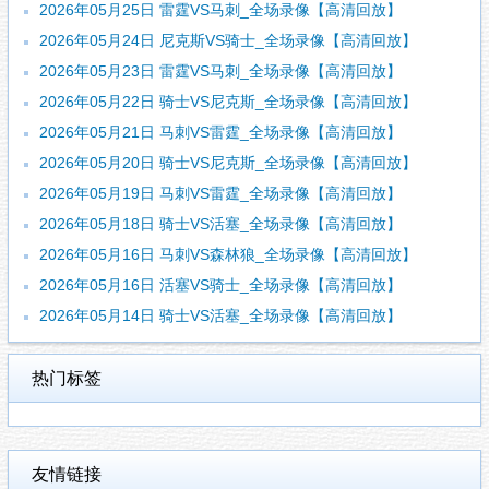
2026年05月25日 雷霆VS马刺_全场录像【高清回放】
2026年05月24日 尼克斯VS骑士_全场录像【高清回放】
2026年05月23日 雷霆VS马刺_全场录像【高清回放】
2026年05月22日 骑士VS尼克斯_全场录像【高清回放】
2026年05月21日 马刺VS雷霆_全场录像【高清回放】
2026年05月20日 骑士VS尼克斯_全场录像【高清回放】
2026年05月19日 马刺VS雷霆_全场录像【高清回放】
2026年05月18日 骑士VS活塞_全场录像【高清回放】
2026年05月16日 马刺VS森林狼_全场录像【高清回放】
2026年05月16日 活塞VS骑士_全场录像【高清回放】
2026年05月14日 骑士VS活塞_全场录像【高清回放】
热门标签
友情链接