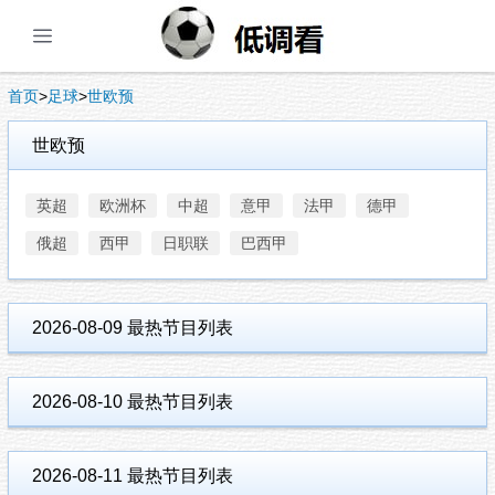
展开菜单
首页
>
足球
>
世欧预
世欧预
英超
欧洲杯
中超
意甲
法甲
德甲
俄超
西甲
日职联
巴西甲
2026-08-09 最热节目列表
2026-08-10 最热节目列表
2026-08-11 最热节目列表