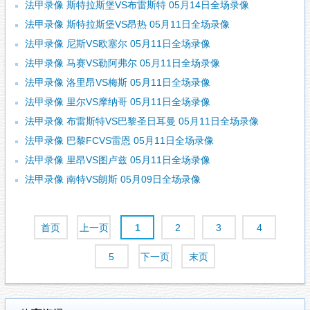
法甲录像 斯特拉斯堡VS布雷斯特 05月14日全场录像
法甲录像 斯特拉斯堡VS昂热 05月11日全场录像
法甲录像 尼斯VS欧塞尔 05月11日全场录像
法甲录像 马赛VS勒阿弗尔 05月11日全场录像
法甲录像 洛里昂VS梅斯 05月11日全场录像
法甲录像 里尔VS摩纳哥 05月11日全场录像
法甲录像 布雷斯特VS巴黎圣日耳曼 05月11日全场录像
法甲录像 巴黎FCVS雷恩 05月11日全场录像
法甲录像 里昂VS图卢兹 05月11日全场录像
法甲录像 南特VS朗斯 05月09日全场录像
首页
上一页
1
2
3
4
5
下一页
末页