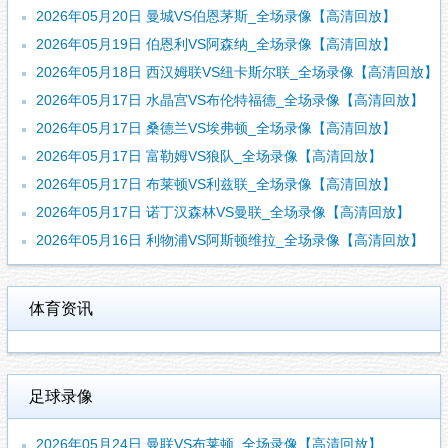
2026年05月20日 曼城VS伯恩茅斯_全场录像【高清回放】
2026年05月19日 伯恩利VS阿森纳_全场录像【高清回放】
2026年05月18日 西汉姆联VS纽卡斯尔联_全场录像【高清回放】
2026年05月17日 水晶宫VS布伦特福德_全场录像【高清回放】
2026年05月17日 桑德兰VS埃弗顿_全场录像【高清回放】
2026年05月17日 富勒姆VS狼队_全场录像【高清回放】
2026年05月17日 布莱顿VS利兹联_全场录像【高清回放】
2026年05月17日 诺丁汉森林VS曼联_全场录像【高清回放】
2026年05月16日 利物浦VS阿斯顿维拉_全场录像【高清回放】
体育资讯
足球录像
2026年05月24日 曼联VS布莱顿_全场录像【高清回放】