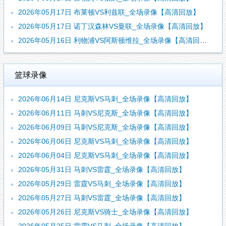
2026年05月17日 布莱顿VS利兹联_全场录像【高清回放】
2026年05月17日 诺丁汉森林VS曼联_全场录像【高清回放】
2026年05月16日 利物浦VS阿斯顿维拉_全场录像【高清回放】
篮球录像
2026年06月14日 尼克斯VS马刺_全场录像【高清回放】
2026年06月11日 马刺VS尼克斯_全场录像【高清回放】
2026年06月09日 马刺VS尼克斯_全场录像【高清回放】
2026年06月06日 尼克斯VS马刺_全场录像【高清回放】
2026年06月04日 尼克斯VS马刺_全场录像【高清回放】
2026年05月31日 马刺VS雷霆_全场录像【高清回放】
2026年05月29日 雷霆VS马刺_全场录像【高清回放】
2026年05月27日 马刺VS雷霆_全场录像【高清回放】
2026年05月26日 尼克斯VS骑士_全场录像【高清回放】
2026年05月25日 雷霆VS马刺_全场录像【高清回放】