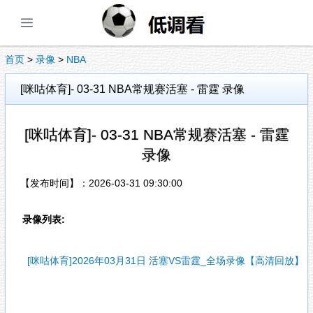
展开菜单
首页
>
录像
>
NBA
[咪咕体育]- 03-31 NBA常规赛活塞 - 雷霆 录像
[咪咕体育]- 03-31 NBA常规赛活塞 - 雷霆
录像
【发布时间】：2026-03-31 09:30:00
录像列表:
[咪咕体育]2026年03月31日 活塞VS雷霆_全场录像【高清回放】