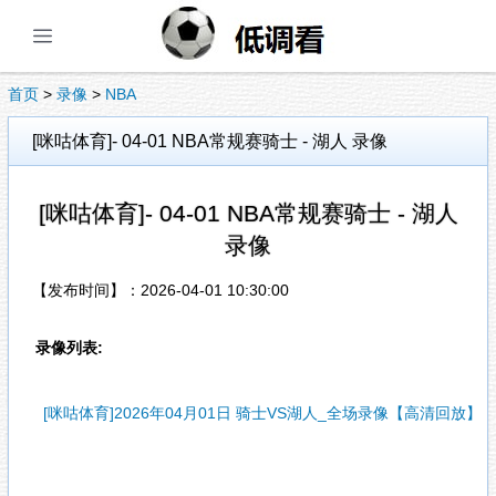
展开菜单
首页
>
录像
>
NBA
[咪咕体育]- 04-01 NBA常规赛骑士 - 湖人 录像
[咪咕体育]- 04-01 NBA常规赛骑士 - 湖人
录像
【发布时间】：2026-04-01 10:30:00
录像列表:
[咪咕体育]2026年04月01日 骑士VS湖人_全场录像【高清回放】